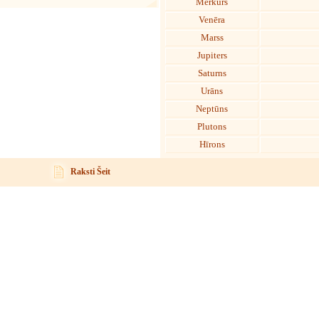
Merkurs
Venēra
Marss
Jupiters
Saturns
Urāns
Neptūns
Plutons
Hīrons
Raksti Šeit