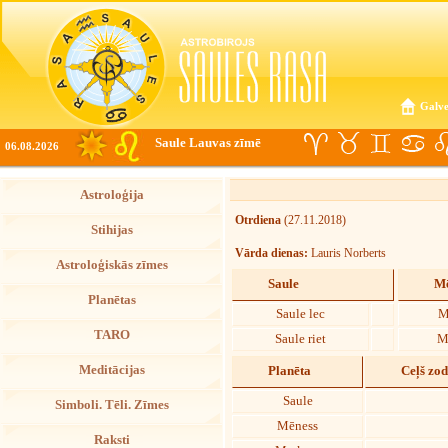
Galve
Saule Lauvas zīmē
06.08.2026
Astroloģija
Otrdiena
(27.11.2018)
Stihijas
Vārda dienas:
Lauris Norberts
Astroloģiskās zīmes
Saule
Mē
Planētas
Saule lec
M
TARO
Saule riet
M
Meditācijas
Planēta
Ceļš zo
Saule
Simboli. Tēli. Zīmes
Mēness
Raksti