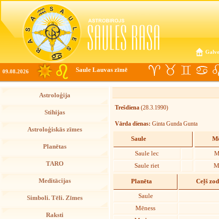
Galve
Saule Lauvas zīmē
09.08.2026
Astroloģija
Trešdiena
(28.3.1990)
Stihijas
Vārda dienas:
Ginta Gunda Gunta
Astroloģiskās zīmes
Saule
Mē
Planētas
Saule lec
M
TARO
Saule riet
M
Meditācijas
Planēta
Ceļš zo
Saule
Simboli. Tēli. Zīmes
Mēness
Raksti