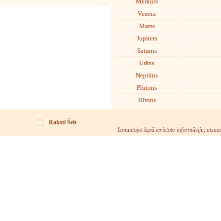
Merkurs
Venēra
Marss
Jupiters
Saturns
Urāns
Neptūns
Plutons
Hīrons
Raksti Šeit
Izmantojot lapā ievietoto informāciju, atsau