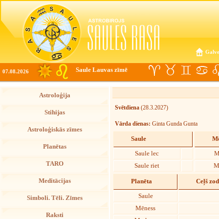
Galve
Saule Lauvas zīmē
07.08.2026
Astroloģija
Svētdiena
(28.3.2027)
Stihijas
Vārda dienas:
Ginta Gunda Gunta
Astroloģiskās zīmes
Saule
Mē
Planētas
Saule lec
M
TARO
Saule riet
M
Meditācijas
Planēta
Ceļš zo
Saule
Simboli. Tēli. Zīmes
Mēness
Raksti