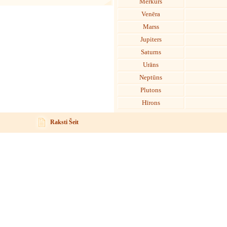
Merkurs
Venēra
Marss
Jupiters
Saturns
Urāns
Neptūns
Plutons
Hīrons
Raksti Šeit