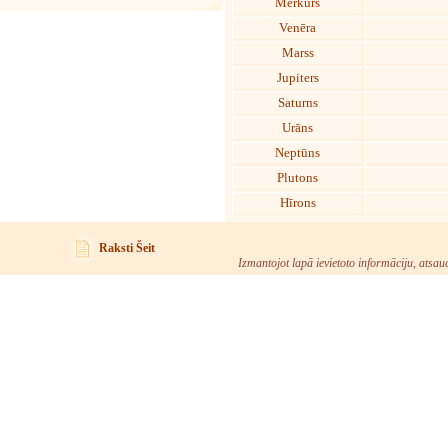
Merkurs
Venēra
Marss
Jupiters
Saturns
Urāns
Neptūns
Plutons
Hīrons
Raksti Šeit
Izmantojot lapā ievietoto informāciju, atsau