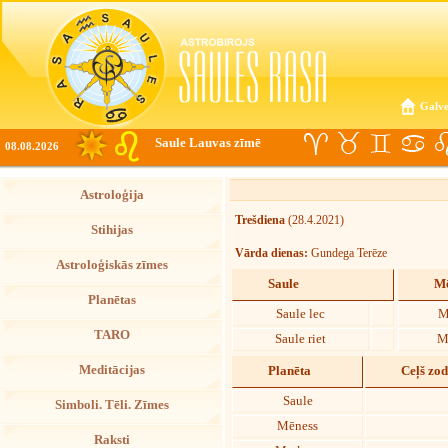
Galve
Saule Lauvas zīmē
08.08.2026
Astroloģija
Trešdiena
(28.4.2021)
Stihijas
Vārda dienas:
Gundega Terēze
Astroloģiskās zīmes
Saule
Mē
Planētas
Saule lec
M
TARO
Saule riet
M
Meditācijas
Planēta
Ceļš zo
Saule
Simboli. Tēli. Zīmes
Mēness
Raksti