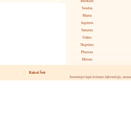
Merkurs
Venēra
Marss
Jupiters
Saturns
Urāns
Neptūns
Plutons
Hīrons
Raksti Šeit
Izmantojot lapā ievietoto informāciju, atsau