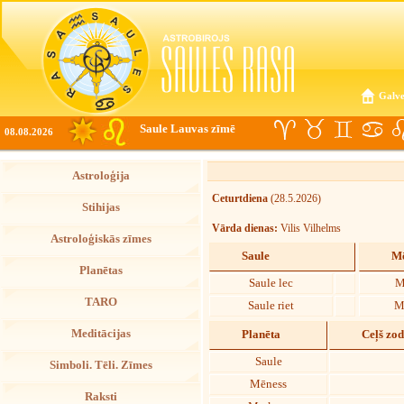
Galve
Saule Lauvas zīmē
08.08.2026
Astroloģija
Ceturtdiena
(28.5.2026)
Stihijas
Vārda dienas:
Vilis Vilhelms
Astroloģiskās zīmes
Saule
Mē
Planētas
Saule lec
M
TARO
Saule riet
M
Meditācijas
Planēta
Ceļš zo
Saule
Simboli. Tēli. Zīmes
Mēness
Raksti