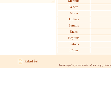
Merkurs
Venēra
Marss
Jupiters
Saturns
Urāns
Neptūns
Plutons
Hīrons
Raksti Šeit
Izmantojot lapā ievietoto informāciju, atsau