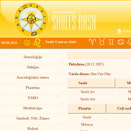
Galve
Saule Lauvas zīmē
09.08.2026
Astroloģija
Piektdiena
(28.11.1997)
Stihijas
Vārda dienas:
Rita Vita Olita
Astroloģiskās zīmes
Saule
Mē
Planētas
Saule lec
M
TARO
Saule riet
M
Meditācijas
Planēta
Ceļš zo
Saule
Simboli. Tēli. Zīmes
Mēness
Raksti