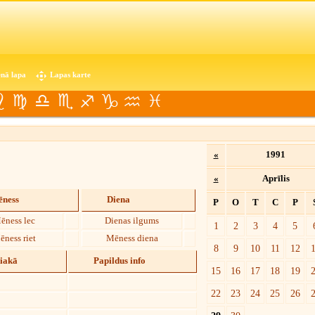
nā lapa
Lapas karte
«
1991
«
Aprīlis
ness
Diena
P
O
T
C
P
ēness lec
Dienas ilgums
1
2
3
4
5
ēness riet
Mēness diena
8
9
10
11
12
diakā
Papildus info
15
16
17
18
19
22
23
24
25
26