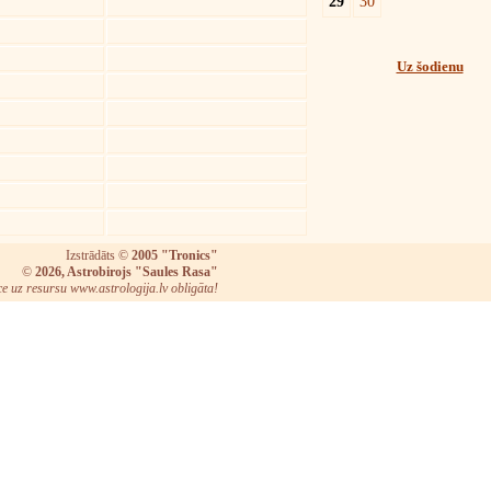
29
30
Uz šodienu
Izstrādāts ©
2005 "Tronics"
©
2026, Astrobirojs "Saules Rasa"
ce uz resursu www.astrologija.lv obligāta!