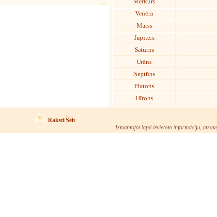
Merkurs
Venēra
Marss
Jupiters
Saturns
Urāns
Neptūns
Plutons
Hīrons
Raksti Šeit
Izmantojot lapā ievietoto informāciju, atsau