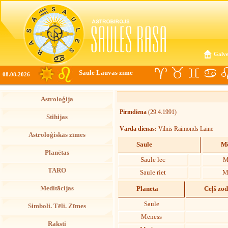
Galve
Saule Lauvas zīmē
08.08.2026
Astroloģija
Pirmdiena
(29.4.1991)
Stihijas
Vārda dienas:
Vilnis Raimonds Laine
Astroloģiskās zīmes
Saule
Mē
Planētas
Saule lec
M
TARO
Saule riet
M
Meditācijas
Planēta
Ceļš zo
Saule
Simboli. Tēli. Zīmes
Mēness
Raksti