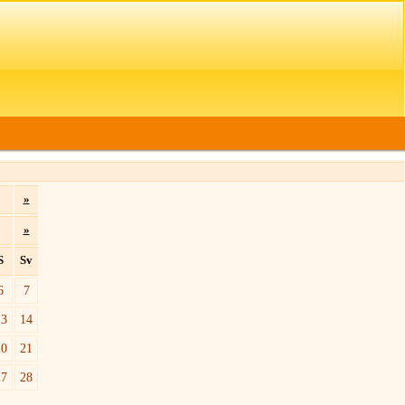
»
»
S
Sv
6
7
13
14
20
21
27
28