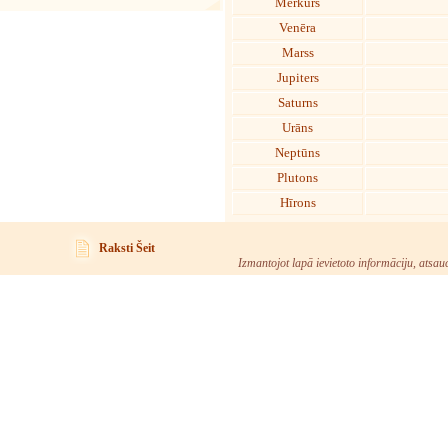
Merkurs
Venēra
Marss
Jupiters
Saturns
Urāns
Neptūns
Plutons
Hīrons
Raksti Šeit
Izmantojot lapā ievietoto informāciju, atsau