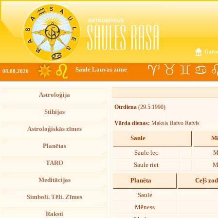
Galve
Saule Lauvas zīmē
08.08.2026
Astroloģija
Otrdiena
(29.5.1990)
Stihijas
Vārda dienas:
Maksis Raivo Raivis
Astroloģiskās zīmes
Saule
Mē
Planētas
Saule lec
M
TARO
Saule riet
M
Meditācijas
Planēta
Ceļš zo
Saule
Simboli. Tēli. Zīmes
Mēness
Raksti