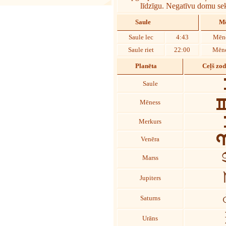
līdzīgu. Negatīvu domu seka
Saule
Mē
Saule lec
4:43
Mēne
Saule riet
22:00
Mēne
Planēta
Ceļš zo
Saule
Mēness
Merkurs
Venēra
Marss
Jupiters
Saturns
Urāns