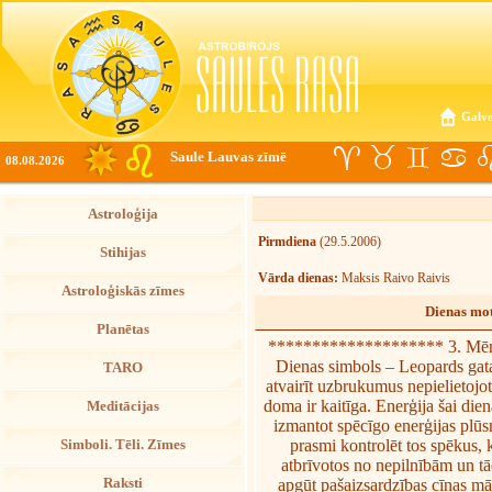
Galve
Saule Lauvas zīmē
08.08.2026
Astroloģija
Pirmdiena
(29.5.2006)
Stihijas
Vārda dienas:
Maksis Raivo Raivis
Astroloģiskās zīmes
Dienas mot
Planētas
******************** 3. Mēn
Dienas simbols – Leopards gatav
TARO
atvairīt uzbrukumus nepielietojot
doma ir kaitīga. Enerģija šai dien
Meditācijas
izmantot spēcīgo enerģijas plūsm
prasmi kontrolēt tos spēkus, 
Simboli. Tēli. Zīmes
atbrīvotos no nepilnībām un tād
Raksti
apgūt pašaizsardzības cīņas mā