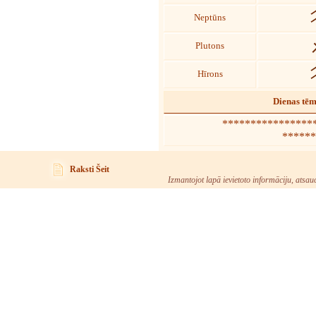
Neptūns
Plutons
Hīrons
Dienas tē
*****************
******
Raksti Šeit
Izmantojot lapā ievietoto informāciju, atsau