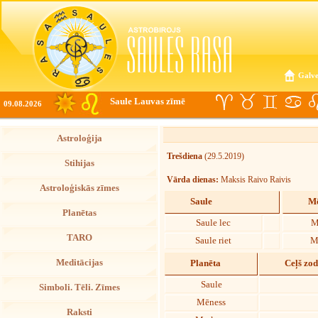
Galve
Saule Lauvas zīmē
09.08.2026
Astroloģija
Trešdiena
(29.5.2019)
Stihijas
Vārda dienas:
Maksis Raivo Raivis
Astroloģiskās zīmes
Saule
Mē
Planētas
Saule lec
M
TARO
Saule riet
M
Meditācijas
Planēta
Ceļš zo
Saule
Simboli. Tēli. Zīmes
Mēness
Raksti