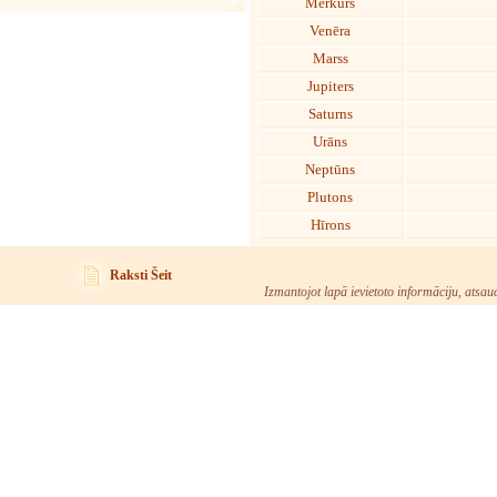
Merkurs
Venēra
Marss
Jupiters
Saturns
Urāns
Neptūns
Plutons
Hīrons
Raksti Šeit
Izmantojot lapā ievietoto informāciju, atsau