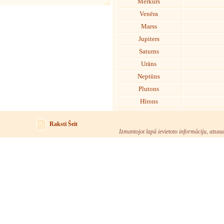
Merkurs
Venēra
Marss
Jupiters
Saturns
Urāns
Neptūns
Plutons
Hīrons
Raksti Šeit
Izmantojot lapā ievietoto informāciju, atsau