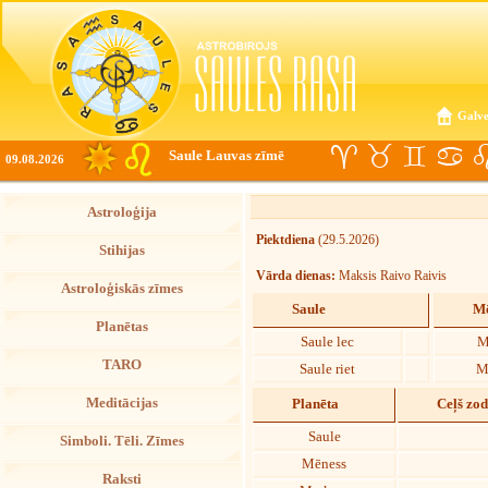
Galve
Saule Lauvas zīmē
09.08.2026
Astroloģija
Piektdiena
(29.5.2026)
Stihijas
Vārda dienas:
Maksis Raivo Raivis
Astroloģiskās zīmes
Saule
Mē
Planētas
Saule lec
M
TARO
Saule riet
M
Meditācijas
Planēta
Ceļš zo
Saule
Simboli. Tēli. Zīmes
Mēness
Raksti