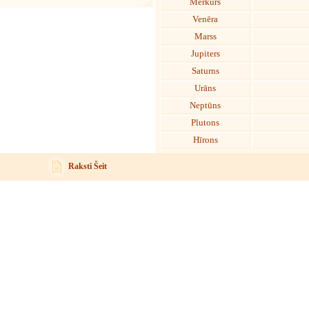
Merkurs
Venēra
Marss
Jupiters
Saturns
Urāns
Neptūns
Plutons
Hīrons
Raksti Šeit