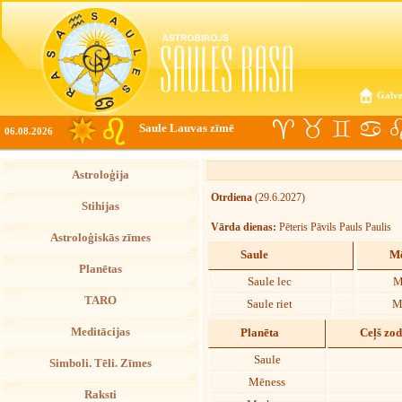
Galve
Saule Lauvas zīmē
06.08.2026
Astroloģija
Otrdiena
(29.6.2027)
Stihijas
Vārda dienas:
Pēteris Pāvils Pauls Paulis
Astroloģiskās zīmes
Saule
Mē
Planētas
Saule lec
M
TARO
Saule riet
M
Meditācijas
Planēta
Ceļš zo
Saule
Simboli. Tēli. Zīmes
Mēness
Raksti