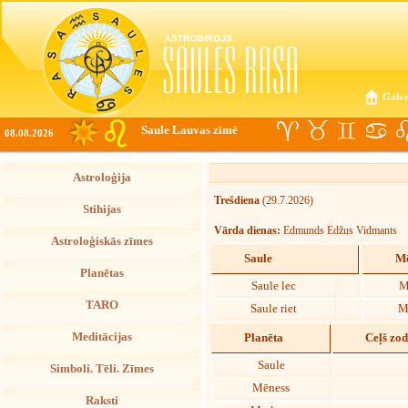
Galve
Saule Lauvas zīmē
08.08.2026
Astroloģija
Trešdiena
(29.7.2026)
Stihijas
Vārda dienas:
Edmunds Edžus Vidmants
Astroloģiskās zīmes
Saule
Mē
Planētas
Saule lec
M
TARO
Saule riet
M
Meditācijas
Planēta
Ceļš zo
Saule
Simboli. Tēli. Zīmes
Mēness
Raksti