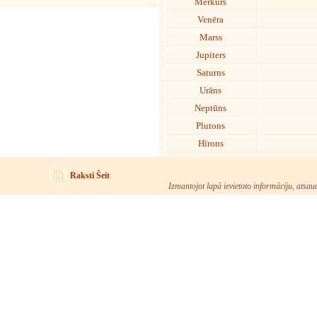
Merkurs
Venēra
Marss
Jupiters
Saturns
Urāns
Neptūns
Plutons
Hīrons
Raksti Šeit
Izmantojot lapā ievietoto informāciju, atsau