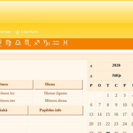
nā lapa
Lapas karte
«
2026
«
Jūlijs
ness
Diena
P
O
T
C
P
ēness lec
Dienas ilgums
1
2
3
ēness riet
Mēness diena
6
7
8
9
10
diakā
Papildus info
13
14
15
16
17
20
21
22
23
24