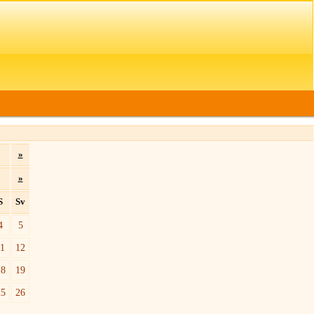
»
»
S
Sv
4
5
11
12
18
19
25
26