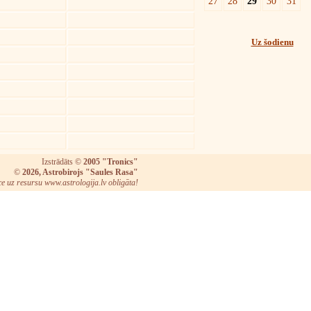
27
28
29
30
31
Uz šodienu
Izstrādāts ©
2005 "Tronics"
©
2026, Astrobirojs "Saules Rasa"
ce uz resursu www.astrologija.lv obligāta!