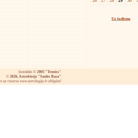
26
27
28
29
30
Uz šodienu
Izstrādāts ©
2005 "Tronics"
©
2026, Astrobirojs "Saules Rasa"
ce uz resursu www.astrologija.lv obligāta!