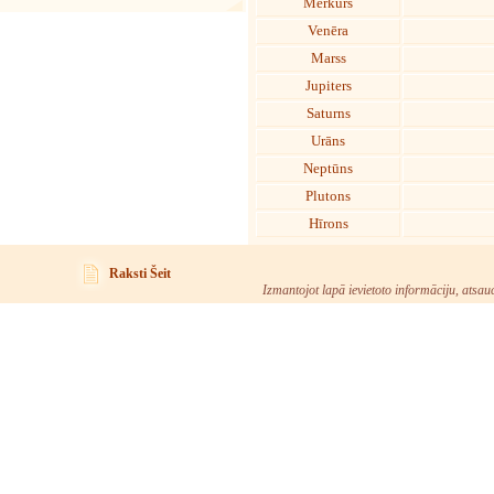
Merkurs
Venēra
Marss
Jupiters
Saturns
Urāns
Neptūns
Plutons
Hīrons
Raksti Šeit
Izmantojot lapā ievietoto informāciju, atsau