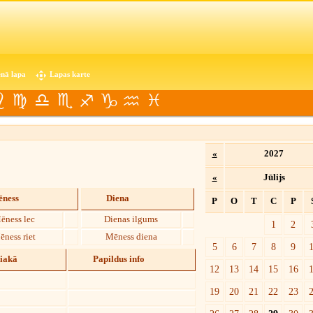
nā lapa
Lapas karte
«
2027
«
Jūlijs
ness
Diena
P
O
T
C
P
ēness lec
Dienas ilgums
1
2
ēness riet
Mēness diena
5
6
7
8
9
diakā
Papildus info
12
13
14
15
16
19
20
21
22
23