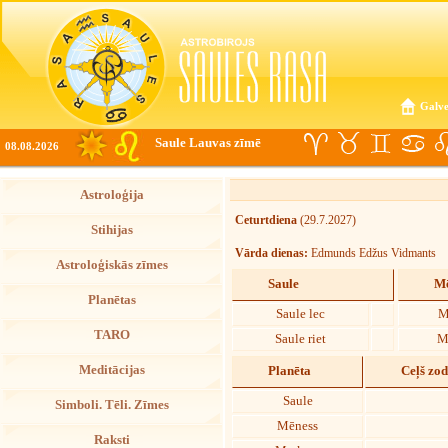
Galve
Saule Lauvas zīmē
08.08.2026
Astroloģija
Ceturtdiena
(29.7.2027)
Stihijas
Vārda dienas:
Edmunds Edžus Vidmants
Astroloģiskās zīmes
Saule
Mē
Planētas
Saule lec
M
TARO
Saule riet
M
Meditācijas
Planēta
Ceļš zo
Saule
Simboli. Tēli. Zīmes
Mēness
Raksti