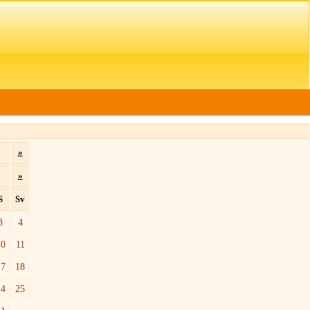
»
»
S
Sv
3
4
10
11
17
18
24
25