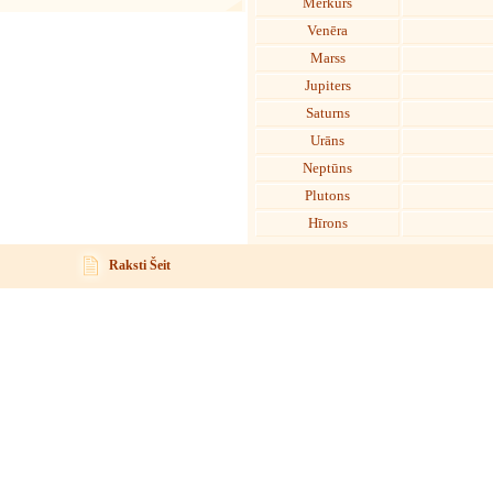
Merkurs
Venēra
Marss
Jupiters
Saturns
Urāns
Neptūns
Plutons
Hīrons
Raksti Šeit