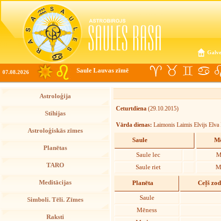
Galve
Saule Lauvas zīmē
07.08.2026
Astroloģija
Ceturtdiena
(29.10.2015)
Stihijas
Vārda dienas:
Laimonis Laimis Elvijs Elva 
Astroloģiskās zīmes
Saule
Mē
Planētas
Saule lec
M
TARO
Saule riet
M
Meditācijas
Planēta
Ceļš zo
Saule
Simboli. Tēli. Zīmes
Mēness
Raksti