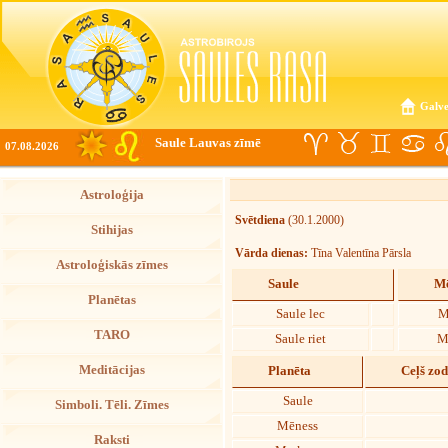
Galve
Saule Lauvas zīmē
07.08.2026
Astroloģija
Svētdiena
(30.1.2000)
Stihijas
Vārda dienas:
Tīna Valentīna Pārsla
Astroloģiskās zīmes
Saule
Mē
Planētas
Saule lec
M
TARO
Saule riet
M
Meditācijas
Planēta
Ceļš zo
Saule
Simboli. Tēli. Zīmes
Mēness
Raksti