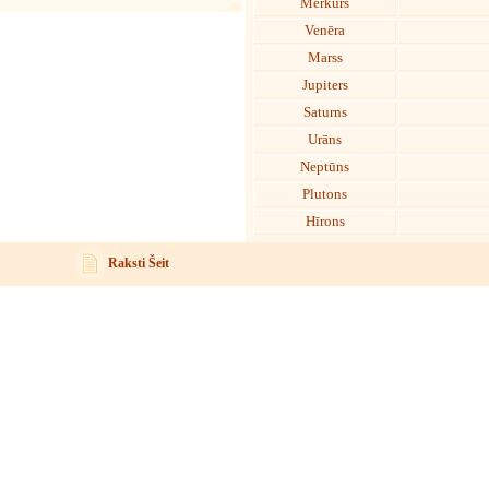
Merkurs
Venēra
Marss
Jupiters
Saturns
Urāns
Neptūns
Plutons
Hīrons
Raksti Šeit