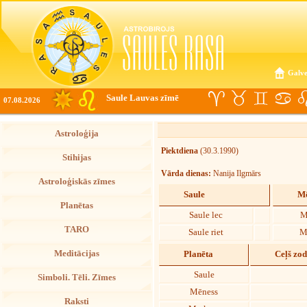
Galve
Saule Lauvas zīmē
07.08.2026
Astroloģija
Piektdiena
(30.3.1990)
Stihijas
Vārda dienas:
Nanija Ilgmārs
Astroloģiskās zīmes
Saule
Mē
Planētas
Saule lec
M
TARO
Saule riet
M
Meditācijas
Planēta
Ceļš zo
Saule
Simboli. Tēli. Zīmes
Mēness
Raksti