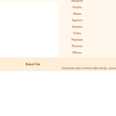
Merkurs
Venēra
Marss
Jupiters
Saturns
Urāns
Neptūns
Plutons
Hīrons
Raksti Šeit
Izmantojot lapā ievietoto informāciju, atsau