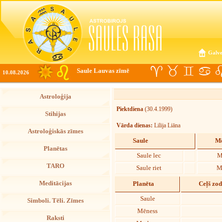
Galve
Saule Lauvas zīmē
10.08.2026
Astroloģija
Piektdiena
(30.4.1999)
Stihijas
Vārda dienas:
Lilija Liāna
Astroloģiskās zīmes
Saule
Mē
Planētas
Saule lec
M
TARO
Saule riet
M
Meditācijas
Planēta
Ceļš zo
Saule
Simboli. Tēli. Zīmes
Mēness
Raksti