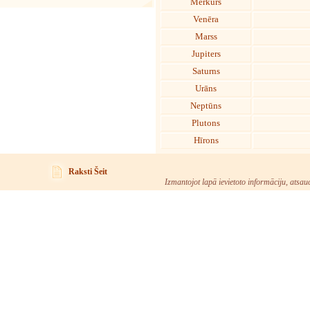
Merkurs
Venēra
Marss
Jupiters
Saturns
Urāns
Neptūns
Plutons
Hīrons
Raksti Šeit
Izmantojot lapā ievietoto informāciju, atsau