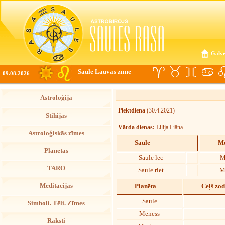
Galve
Saule Lauvas zīmē
09.08.2026
Astroloģija
Piektdiena
(30.4.2021)
Stihijas
Vārda dienas:
Lilija Liāna
Astroloģiskās zīmes
Saule
Mē
Planētas
Saule lec
M
TARO
Saule riet
M
Meditācijas
Planēta
Ceļš zo
Saule
Simboli. Tēli. Zīmes
Mēness
Raksti