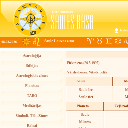
Galve
Saule Lauvas zīmē
08.08.2026
Astroloģija
Piektdiena
(30.5.1997)
Stihijas
Vārda dienas:
Vitolds Lolita
Astroloģiskās zīmes
Saule
Mē
Planētas
Saule lec
M
TARO
Saule riet
M
Meditācijas
Planēta
Ceļš zo
Saule
Simboli. Tēli. Zīmes
Mēness
Raksti