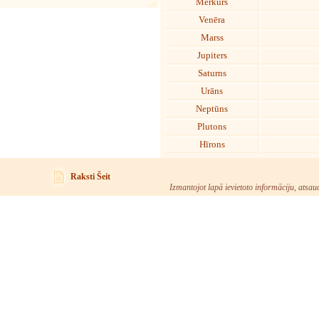
Merkurs
Venēra
Marss
Jupiters
Saturns
Urāns
Neptūns
Plutons
Hīrons
Raksti Šeit
Izmantojot lapā ievietoto informāciju, atsau