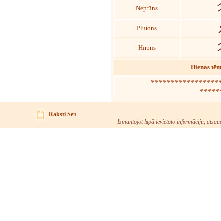
Neptūns
Plutons
Hīrons
Dienas tē
******************
*****
Raksti Šeit
Izmantojot lapā ievietoto informāciju, atsau