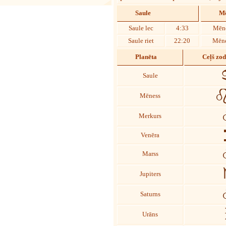
Saule
Mē
Saule lec
4:33
Mēne
Saule riet
22:20
Mēne
Planēta
Ceļš zo
Saule
Mēness
Merkurs
Venēra
Marss
Jupiters
Saturns
Urāns