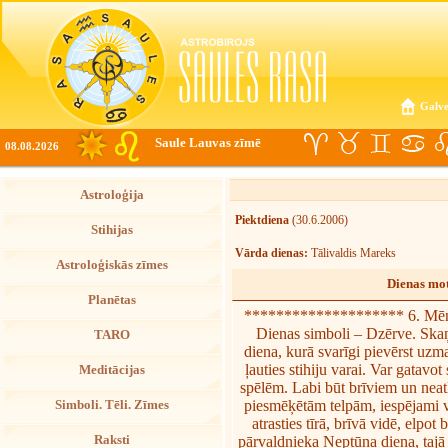
Galve
Saule Lauvas zīmē
08.08.2026
Astroloģija
Piektdiena
(30.6.2006)
Stihijas
Vārda dienas:
Tālivaldis Mareks
Astroloģiskās zīmes
Dienas mot
Planētas
******************** 6. Mēn
Dienas simboli – Dzērve. Skaņ
TARO
diena, kurā svarīgi pievērst uz
ļauties stihiju varai. Var gatavot
Meditācijas
spēlēm. Labi būt brīviem un neat
piesmēķētām telpām, iespējami va
Simboli. Tēli. Zīmes
atrasties tīrā, brīvā vidē, elpot
Raksti
pārvaldnieka Neptūna diena, tajā ī