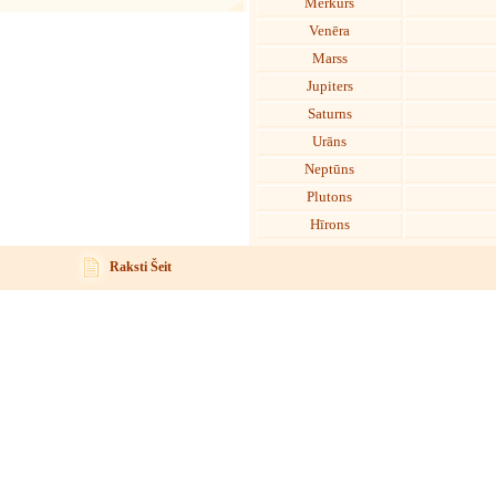
Merkurs
Venēra
Marss
Jupiters
Saturns
Urāns
Neptūns
Plutons
Hīrons
Raksti Šeit