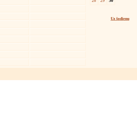
28
29
30
Uz šodienu