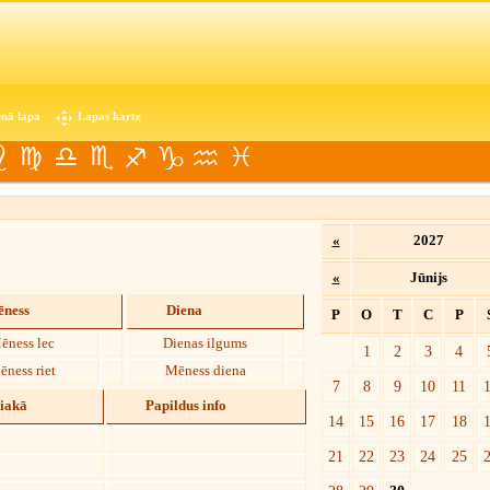
nā lapa
Lapas karte
«
2027
«
Jūnijs
ness
Diena
P
O
T
C
P
ēness lec
Dienas ilgums
1
2
3
4
ēness riet
Mēness diena
7
8
9
10
11
diakā
Papildus info
14
15
16
17
18
21
22
23
24
25