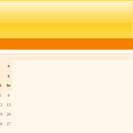
»
»
S
Sv
5
6
12
13
19
20
26
27