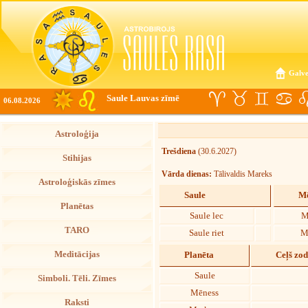
Galve
Saule Lauvas zīmē
06.08.2026
Astroloģija
Trešdiena
(30.6.2027)
Stihijas
Vārda dienas:
Tālivaldis Mareks
Astroloģiskās zīmes
Saule
Mē
Planētas
Saule lec
M
TARO
Saule riet
M
Meditācijas
Planēta
Ceļš zo
Saule
Simboli. Tēli. Zīmes
Mēness
Raksti