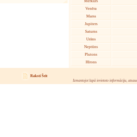
Merkurs
Venēra
Marss
Jupiters
Saturns
Urāns
Neptūns
Plutons
Hīrons
Raksti Šeit
Izmantojot lapā ievietoto informāciju, atsau