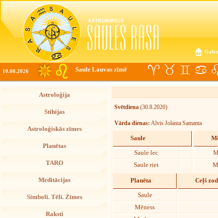
Galve
Saule Lauvas zīmē
10.08.2026
Astroloģija
Svētdiena
(30.8.2020)
Stihijas
Vārda dienas:
Alvis Jolanta Samanta
Astroloģiskās zīmes
Saule
Mē
Planētas
Saule lec
M
TARO
Saule riet
M
Meditācijas
Planēta
Ceļš zo
Saule
Simboli. Tēli. Zīmes
Mēness
Raksti