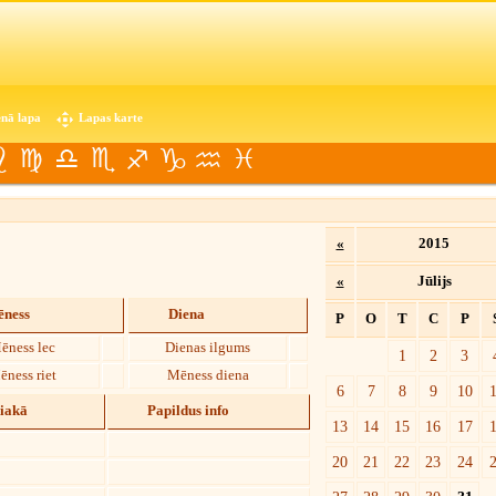
nā lapa
Lapas karte
«
2015
«
Jūlijs
ness
Diena
P
O
T
C
P
ēness lec
Dienas ilgums
1
2
3
ēness riet
Mēness diena
6
7
8
9
10
diakā
Papildus info
13
14
15
16
17
20
21
22
23
24