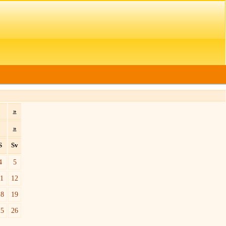
»
»
S
Sv
4
5
11
12
18
19
25
26