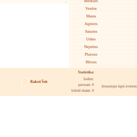
Merkurs
Venēra
Marss
Jupiters
Saturns
Urāns
Neptūns
Plutons
Hīrons
Statistika:
šodien:
Raksti Šeit
pavisam: 0
Izmantojot lapā ievietot
šobrīd skatās:
0