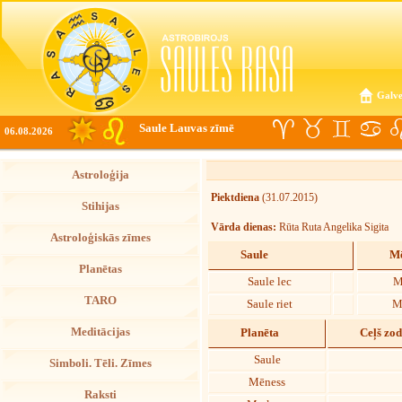
Galve
Saule Lauvas zīmē
06.08.2026
Astroloģija
Piektdiena
(31.07.2015)
Stihijas
Vārda dienas:
Rūta Ruta Angelika Sigita
Astroloģiskās zīmes
Saule
Mē
Planētas
Saule lec
M
TARO
Saule riet
M
Meditācijas
Planēta
Ceļš zo
Saule
Simboli. Tēli. Zīmes
Mēness
Raksti