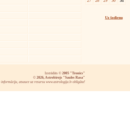
27
28
29
30
31
Uz šodienu
Izstrādāts ©
2005 "Tronics"
©
2026, Astrobirojs "Saules Rasa"
o informāciju, atsauce uz resursu www.astrologija.lv obligāta!