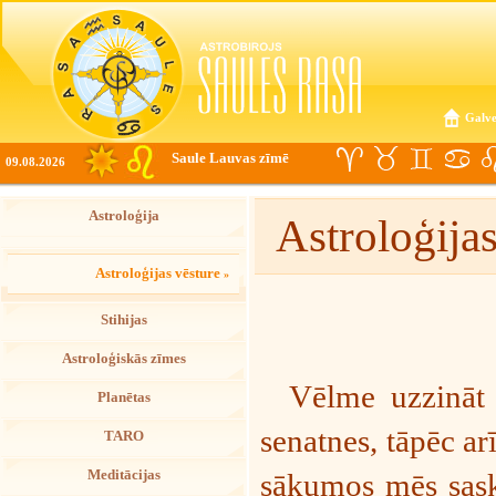
Galve
Saule Lauvas zīmē
09.08.2026
Astroloģija
Astroloģijas
Astroloģijas vēsture
»
Stihijas
Astroloģiskās zīmes
Vēlme uzzināt nā
Planētas
senatnes, tāpēc arī
TARO
Meditācijas
sākumos mēs sask