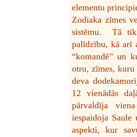
elementu principi
Zodiaka zīmes vei
sistēmu.
Tā tik
palīdzību, kā arī 
“komandē” un kur
otru, zīmes, kuru 
deva dodekamorija
12 vienādās daļā
pārvaldīja vie
iespaidoja Saule 
aspekti, kur sav