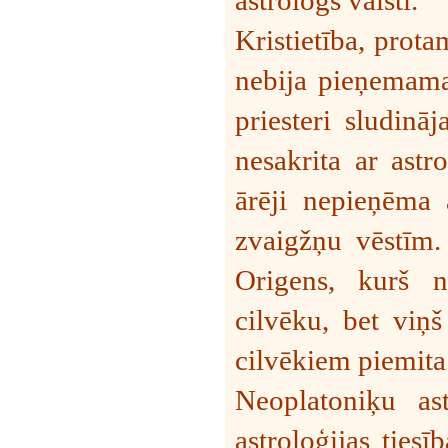
Kristietība, protam
nebija pieņemama 
priesteri sludinā
nesakrita ar astr
ārēji nepieņēma a
zvaigžņu vēstīm. 
Origens, kurš 
cilvēku, bet viņš
cilvēkiem piemita 
Neoplatoniķu ast
astroloģijas tiesī