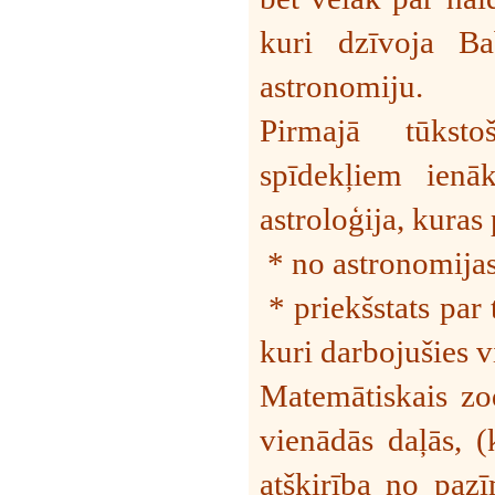
kuri dzīvoja Ba
astronomiju.
Pirmajā
tūksto
spīdekļiem ienā
astroloģija, kuras
*
no astronomija
*
priekšstats par
kuri darbojušies 
Matemātiskais zod
vienādās daļās, (
atšķirība no pazīm