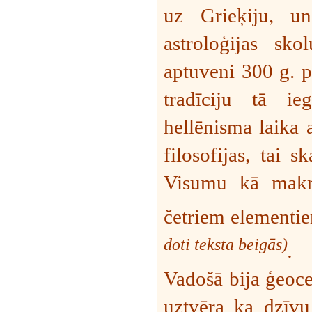
uz Grieķiju, un
astroloģijas sko
aptuveni 300 g. pr
tradīciju tā i
hellēnisma laika a
filosofijas, tai 
Visumu kā makr
četriem elementie
doti teksta beigās)
.
Vadošā bija ģeoce
uztvēra ka dzīvu 