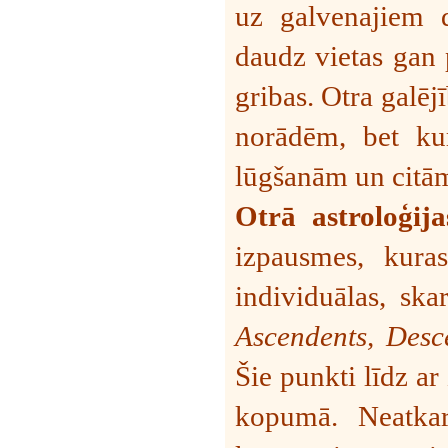
uz galvenajiem d
daudz vietas gan 
gribas. Otra galēj
norādēm, bet ku
lūgšanām un citā
Otrā astroloģij
izpausmes, kuras
individuālas, ska
Ascendents, Desc
Šie punkti līdz a
kopumā. Neatkarī