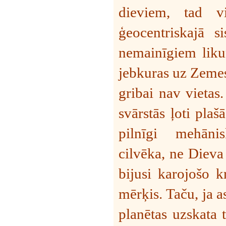
dieviem, tad v
ģeocentriskajā 
nemainīgiem liku
jebkuras uz Zemes 
gribai nav vietas.
svārstās ļoti plaš
pilnīgi
mehānis
cilvēka, ne Dieva 
bijusi karojošo k
mērķis. Taču, ja a
planētas uzskata 