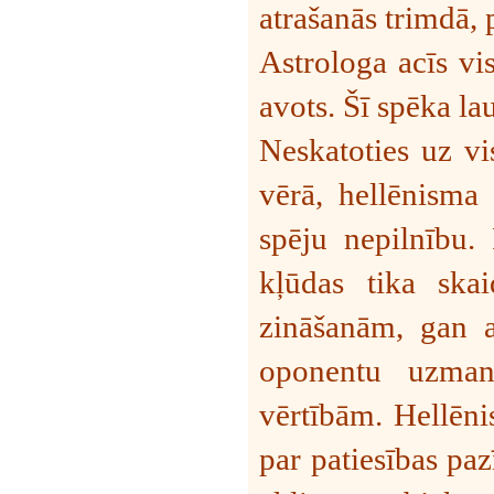
atrašanās trimdā, 
Astrologa acīs vi
avots. Šī spēka la
Neskatoties uz vi
vērā, hellēnisma 
spēju nepilnību.
kļūdas tika ska
zināšanām, gan ar
oponentu uzmanī
vērtībām. Hellēni
par patiesības paz