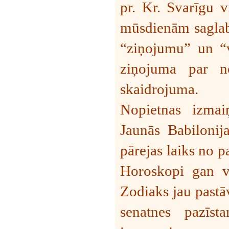
pr. Kr. Svarīgu v
mūsdienām saglabā
“ziņojumu” un “v
ziņojuma par n
skaidrojuma.
Nopietnas izmai
Jaunās Babilonij
pārejas laiks no p
Horoskopi gan v
Zodiaks jau pastā
senatnes pazīst