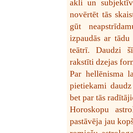
akli un subjektīv
novērtēt tās skai
gūt neapstrīdam
izpaudās ar tādu 
teātrī. Daudzi š
rakstīti dzejas for
Par hellēnisma la
pietiekami daudz 
bet par tās radītā
Horoskopu astro
pastāvēja jau kopš
romiešu astrolog