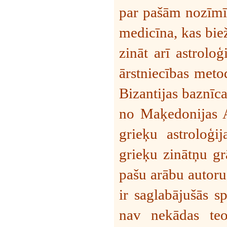
par pašām nozīmīg
medicīna, kas bie
zināt arī astrolo
ārstniecības meto
Bizantijas baznīca
no Maķedonijas A
grieķu astroloģi
grieķu zinātņu gr
pašu arābu autoru
ir saglabājušās s
nav nekādas teor