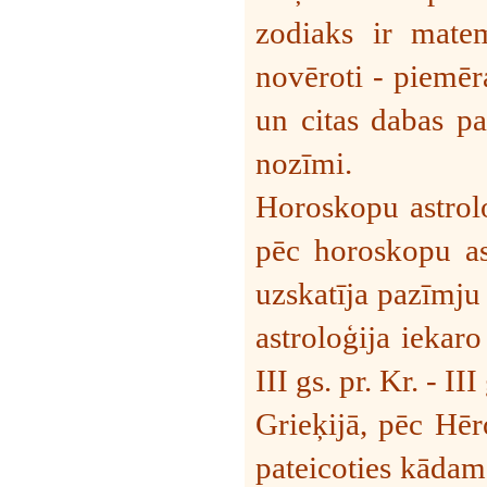
zodiaks ir matem
novēroti - piemē
un citas dabas pa
nozīmi.
Horoskopu astrolo
pēc horoskopu as
uzskatīja pazīmju
astroloģija iekar
III gs. pr. Kr. - III
Grieķijā, pēc Hēr
pateicoties kādam