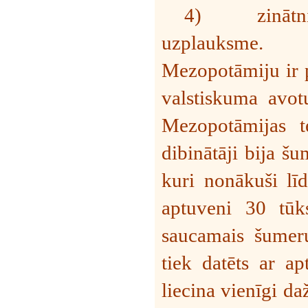
4)
zināt
uzplauksme.
Mezopotāmiju ir p
valstiskuma avot
Mezopotāmijas ter
dibinātāji bija šu
kuri nonākuši l
aptuveni 30 tūks
saucamais šumeru
tiek datēts ar a
liecina vienīgi da