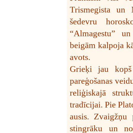
Trismegista un 
šedevru horosk
“Almagestu” un 
beigām kalpoja kā
avots.
Grieķi jau kopš
pareģošanas veidu
reliģiskajā stru
tradīcijai. Pie Pla
ausis. Zvaigžņu 
stingrāku un not