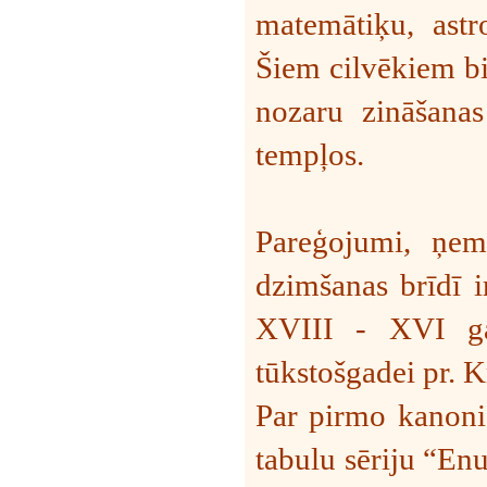
matemātiķu, astr
Šiem cilvēkiem bij
nozaru zināšanas
tempļos.
Pareģojumi, ņem
dzimšanas brīdī i
XVIII - XVI gad
tūkstošgadei pr. K
Par pirmo kanonis
tabulu sēriju “En