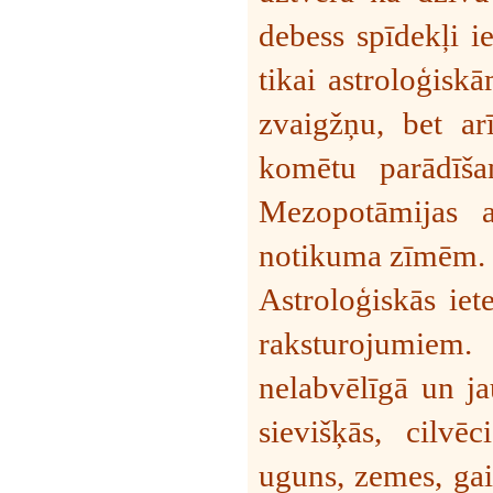
debess spīdekļi i
tikai astroloģis
zvaigžņu, bet ar
komētu parādīšan
Mezopotāmijas as
notikuma zīmēm.
Astroloģiskās iet
raksturojumiem
nelabvēlīgā un ja
sievišķās, cilvēc
uguns, zemes, gai