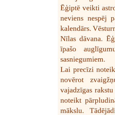
Ēģiptē veikti ast
neviens nespēj pa
kalendārs. Vēsturn
Nīlas dāvana. Ēģ
īpašo auglīgum
sasniegumiem.
Lai precīzi notei
novērot zvaigžņ
vajadzīgas rakstu
noteikt pārpludi
mākslu. Tādējād