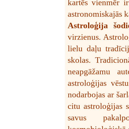
kartēs vienmēr ir
astronomiskajās k
Astroloģija šo
virzienus. Astrolo
lielu daļu tradīci
skolas. Tradicion
neapgāžamu auto
astroloģijas vēst
nodarbojas ar šarl
citu astroloģijas
savus pakalp
kosmobioloģiskā s