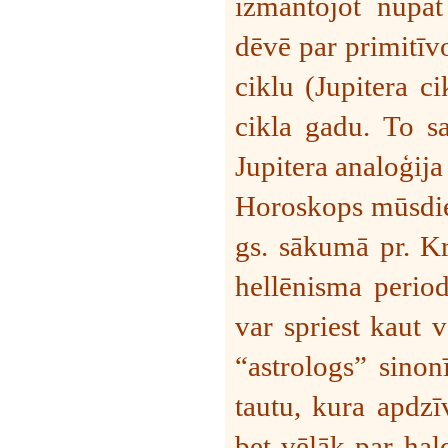
izmantojot nupat
dēvē par primitīvo
ciklu (Jupitera c
cikla gadu. To s
Jupitera analoģija
Horoskops mūsdien
gs. sākumā pr. K
hellēnisma period
var spriest kaut 
“astrologs” sinon
tautu, kura apdz
bet vēlāk par hal