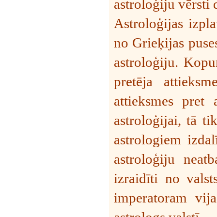
astroloģiju vērsti 
Astroloģijas izpl
no Grieķijas puse
astroloģiju. Kopu
pretēja attieks
attieksmes pret a
astroloģijai, tā ti
astrologiem izdalī
astroloģiju neatb
izraidīti no vals
imperatoram vija 
astrologs valstī.