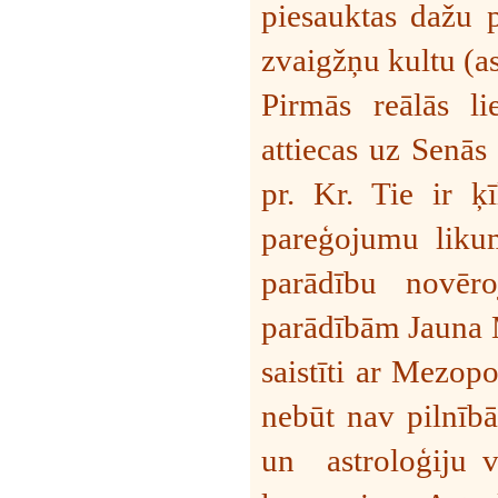
piesauktas dažu p
zvaigžņu kultu (ast
Pirmās reālās li
attiecas uz Senās
pr. Kr. Tie ir ķ
pareģojumu likum
parādību novēr
parādībām Jauna Mē
saistīti ar Mezopo
nebūt nav pilnībā 
un
astroloģiju 