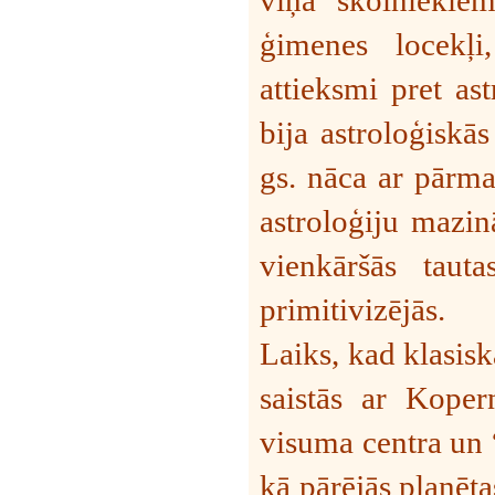
ģimenes locekļi
attieksmi pret as
bija astroloģiskās
gs. nāca ar pārma
astroloģiju mazinā
vienkāršās tauta
primitivizējās.
Laiks, kad klasisk
saistās ar Kope
visuma centra un 
kā pārējās planēta