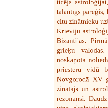
ticēja astroloģija
talantīgs pareģis,
citu zinātnieku 
Krieviju astroloģi
Bizantijas. Pirm
grieķu valodas
noskaņota nolied
priesteru vidū b
Novgorodā XV gs
zinātājs un astro
rezonansi. Daudz 
viņa skolniekie