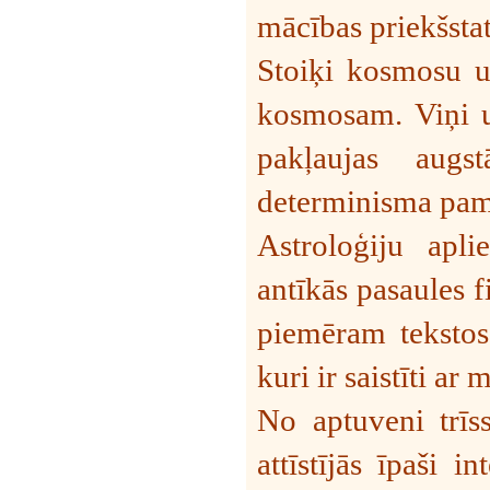
mācības priekšstat
Stoiķi kosmosu uz
kosmosam. Viņi uz
pakļaujas augs
determinisma pam
Astroloģiju apli
antīkās pasaules f
piemēram tekstos
kuri ir saistīti ar
No aptuveni trīs
attīstījās īpaši 