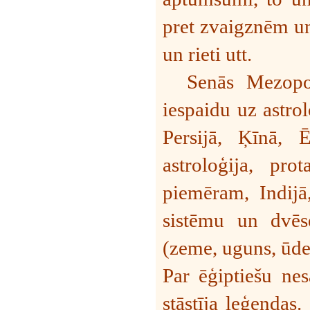
pret zvaigznēm un
un rieti utt.
Senās Mezopot
iespaidu uz astrol
Persijā, Ķīnā, 
astroloģija, pro
piemēram, Indijā,
sistēmu un dvēs
(zeme, uguns, ūden
Par ēģiptiešu nes
stāstīja leģendas.