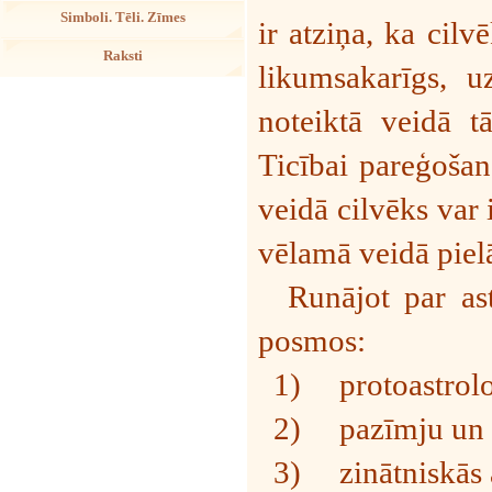
Simboli. Tēli. Zīmes
ir atziņa, ka cil
Raksti
likumsakarīgs, u
noteiktā veidā tā
Ticībai pareģošan
veidā cilvēks var 
vēlamā veidā piel
R
unājot par ast
posmos:
1)
protoastrolo
2)
pazīmju un k
3)
zinātniskās 