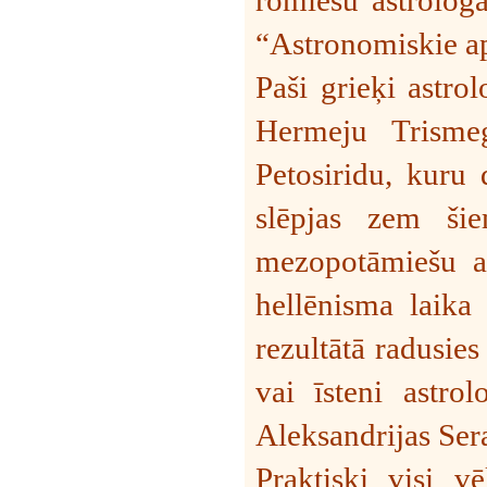
“Astronomiskie ap
Paši grieķi astro
Hermeju Trisme
Petosiridu, kuru d
slēpjas zem šie
mezopotāmiešu as
hellēnisma laika
rezultātā radusies 
vai īsteni astrol
Aleksandrijas Sera
Praktiski visi v