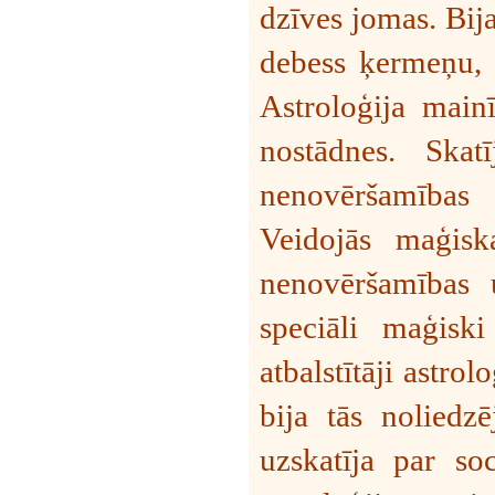
dzīves jomas. Bij
debess ķermeņu, s
Astroloģija mainī
nostādnes. Skat
nenovēršamības 
Veidojās maģisk
nenovēršamības u
speciāli maģiski 
atbalstītāji astrol
bija tās noliedzē
uzskatīja par soc