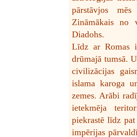
pārstāvjos mēs
Zināmākais no v
Diadohs.
Līdz ar Romas i
drūmajā tumsā. Un
civilizācijas ga
islama karoga un
zemes. Arābi radī
ietekmēja terit
piekrastē līdz pa
impērijas pārvaldī