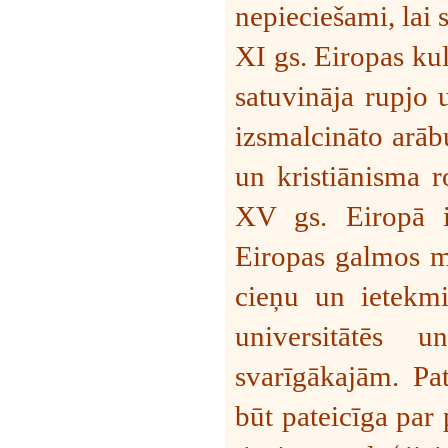
nepieciešami, lai 
XI gs. Eiropas ku
satuvināja rupjo 
izsmalcināto arāb
un kristiānisma r
XV gs. Eiropā ir
Eiropas galmos mē
cieņu un ietekmi
universitātēs 
svarīgākajām. Pa
būt pateicīga par 