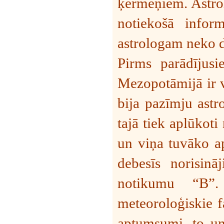
ķermeņiem. Astrol
notiekošā infor
astrologam neko 
Pirms parādījusie
Mezopotāmijā ir v
bija pazīmju astro
tajā tiek aplūkoti
un viņa tuvāko ap
debesīs norisinā
notikumu “B”.
meteoroloģiskie f
aptumsumi, to un 