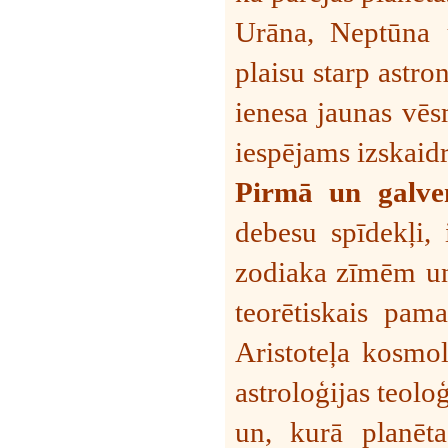
Urāna, Neptūna u
plaisu starp astro
ienesa jaunas vēs
iespējams izskaid
Pirmā un galven
debesu spīdekļi, i
zodiaka zīmēm un 
teorētiskais pam
Aristoteļa kosmol
astroloģijas teolo
un, kurā planēta