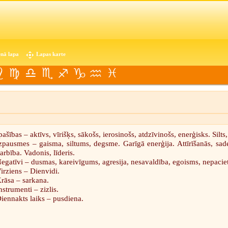
nā lapa
Lapas karte
pašības – aktīvs, vīrišķs, sākošs, ierosinošs, atdzīvinošs, enerģisks. Silts,
zpausmes – gaisma, siltums, degsme. Garīgā enerģija. Attīrīšanās, sade
arbība. Vadonis, līderis.
egatīvi – dusmas, kareivīgums, agresija, nesavaldība, egoisms, nepaciet
irziens – Dienvidi.
rāsa – sarkana.
nstrumenti – zizlis.
iennakts laiks – pusdiena.