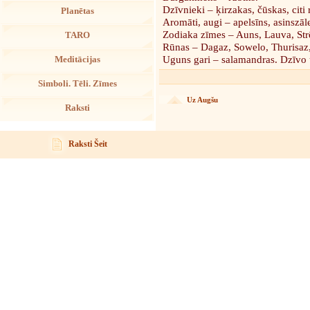
Dzīvnieki – ķirzakas, čūskas, citi 
Planētas
Aromāti, augi – apelsīns, asinszāle
Zodiaka zīmes – Auns, Lauva, Str
TARO
Rūnas – Dagaz, Sowelo, Thurisaz,
Uguns gari – salamandras. Dzīvo 
Meditācijas
Simboli. Tēli. Zīmes
Uz Augšu
Raksti
Raksti Šeit