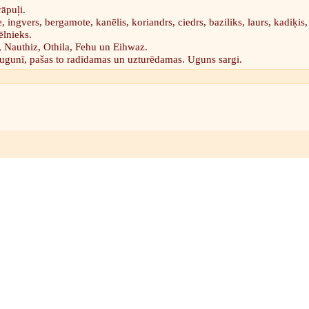
rāpuļi.
, ingvers, bergamote, kanēlis, koriandrs, ciedrs, baziliks, laurs, kadiķis
ēlnieks.
 Nauthiz, Othila, Fehu un Eihwaz.
ugunī, pašas to radīdamas un uzturēdamas. Uguns sargi.