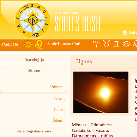
Galve
Saule Lauvas zīmē
07.08.2026
Astroloģija
Uguns
Stihijas
Ī
I
Uguns
»
d
N
Zeme
»
V
K
Gaiss
»
I
D
Ūdens
»
Mēness – Pilnmēness.
Gadalaiks – vasara.
Astroloģiskās zīmes
Dārgakmens – rubīns.