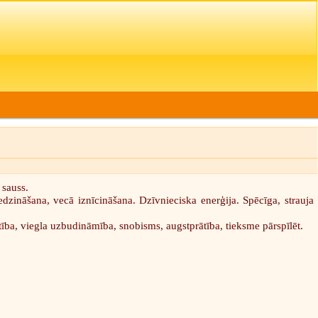
 sauss.
dzināšana, vecā iznīcināšana. Dzīvnieciska enerģija. Spēcīga, strauja
ība, viegla uzbudināmība, snobisms, augstprātība, tieksme pārspīlēt.