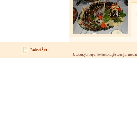
Raksti Šeit
Izmantojot lapā ievietoto informāciju, atsau