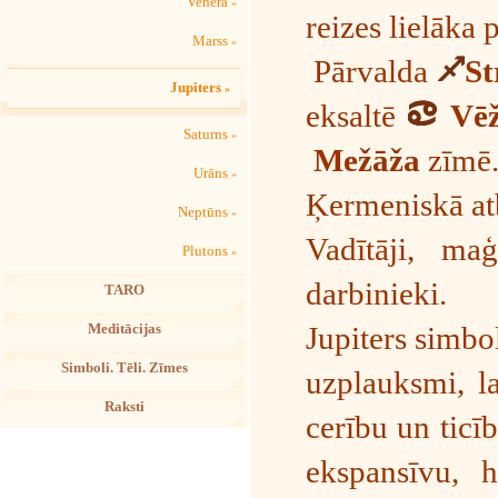
Venera
»
reizes lielāka 
Marss
»
Pārvalda
St
Jupiters
»
eksaltē
Vē
Saturns
»
Mežāža
zīmē
Urāns
»
Ķermeniskā atb
Neptūns
»
Vadītāji, maģ
Plutons
»
darbinieki.
TARO
Jupiters simbo
Meditācijas
Simboli. Tēli. Zīmes
uzplauksmi, la
Raksti
cerību un ticī
ekspansīvu, h