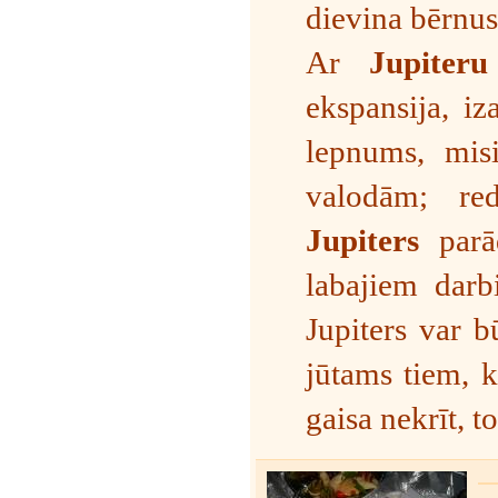
dievina bērnus
Ar
Jupiteru
ekspansija, i
lepnums, misi
valodām; red
Jupiters
parād
labajiem darb
Jupiters var b
jūtams tiem, k
gaisa nekrīt, 