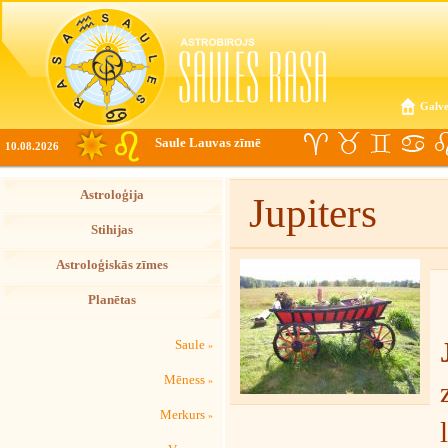
Galve
Saule Lauvas zīmē
10.08.2026
Astroloģija
Jupiters
Stihijas
Astroloģiskās zīmes
Planētas
Saule
»
Mēness
»
Merkurs
»