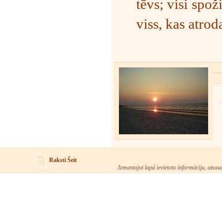
tēvs; visi spož
viss, kas atro
Raksti Šeit
Izmantojot lapā ievietoto informāciju, atsau