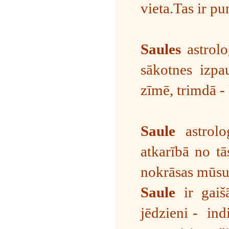
vieta.Tas ir p
Saules
astrolo
sākotnes izpa
zīmē, trimdā -
Saule
astroloģ
atkarībā no tā
nokrāsas mūsu 
Saule
ir gaiš
jēdzieni - indi