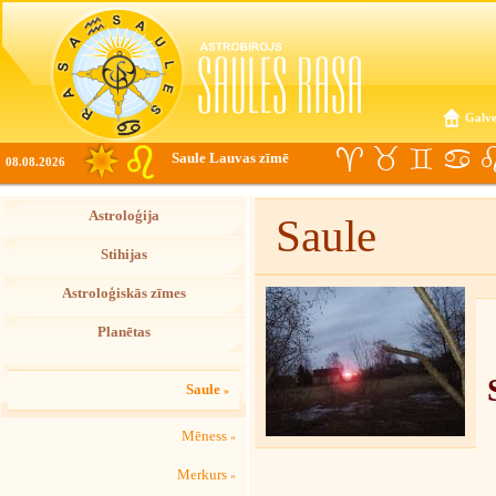
Galve
Saule Lauvas zīmē
08.08.2026
Astroloģija
Saule
Stihijas
Astroloģiskās zīmes
Planētas
Saule
»
Mēness
»
Merkurs
»