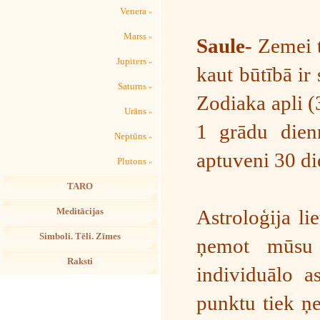
Venera
»
Marss
»
Saule-
Zemei t
Jupiters
»
kaut būtībā ir 
Saturns
»
Zodiaka apli (
Urāns
»
1 grādu dienn
Neptūns
»
aptuveni 30 di
Plutons
»
TARO
Astroloģija li
Meditācijas
Simboli. Tēli. Zīmes
ņemot mūsu 
Raksti
individuālo a
punktu tiek ņe